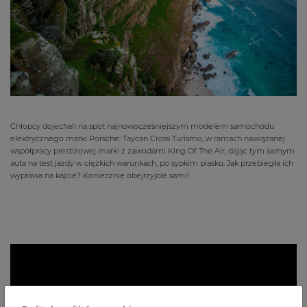
Chłopcy dojechali na spot najnowocześniejszym modelem samochodu
elektrycznego marki Porsche: Taycan Cross Turismo, w ramach nawiązanej
współpracy prestiżowej marki z zawodami King Of The Air, dając tym samym
auta na test jazdy w ciężkich warunkach, po sypkim piasku. Jak przebiegła ich
wyprawa na kajcie? Koniecznie obejrzyjcie sami!