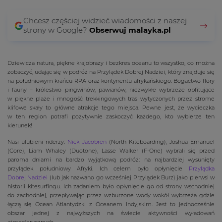
Chcesz częściej widzieć wiadomości z naszej
strony w Google?
Obserwuj malayka.pl
Dziewicza natura, piękne krajobrazy i bezkres oceanu to wszystko, co można
zobaczyć, udając się w podróż na Przylądek Dobrej Nadziei, który znajduje się
na południowym krańcu RPA oraz kontynentu afrykańskiego. Bogactwo flory
i fauny – królestwo pingwinów, pawianów, niezwykłe wybrzeże obfitujące
w piękne plaże i mnogość trekkingowych tras wytyczonych przez strome
klifowe skały to główne atrakcje tego miejsca. Pewne jest, że wycieczka
w ten region potrafi pozytywnie zaskoczyć każdego, kto wybierze ten
kierunek!
Nasi ulubieni riderzy:
Nick Jacobren
(North Kiteboarding), Joshua Emanuel
(Core), Liam Whaley (Duotone), Lasse Walker (F-One) wybrali się przed
paroma dniami na bardzo wyjątkową podróż: na najbardziej wysunięty
przylądek południowy Afryki. Ich celem było opłynięcie
Przylądka
Dobrej Nadziei
(lub jak nazwano go wcześniej Przylądek Burz) jako pierwsi w
historii kitesurfingu. Ich zadaniem było opłynięcie go od strony wschodniej
do zachodniej, przepływając przez wzburzone wody wokół wybrzeża gdzie
łączą się Ocean Atlantydzki z Oceanem Indyjskim. Jest to jednocześnie
obszar jednej z najwyższych na świecie aktywności wyładowań