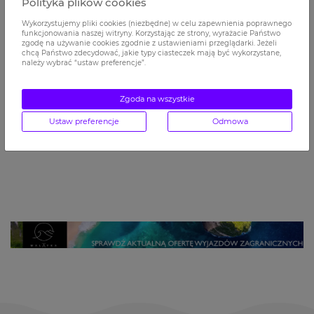
Polityka plików cookies
Wykorzystujemy pliki cookies (niezbędne) w celu zapewnienia poprawnego
funkcjonowania naszej witryny. Korzystając ze strony, wyrażacie Państwo
zgodę na używanie cookies zgodnie z ustawieniami przeglądarki. Jeżeli
chcą Państwo zdecydować, jakie typy ciasteczek mają być wykorzystane,
należy wybrać “ustaw preferencje”.
Zgoda na wszystkie
Ustaw preferencje
Odmowa