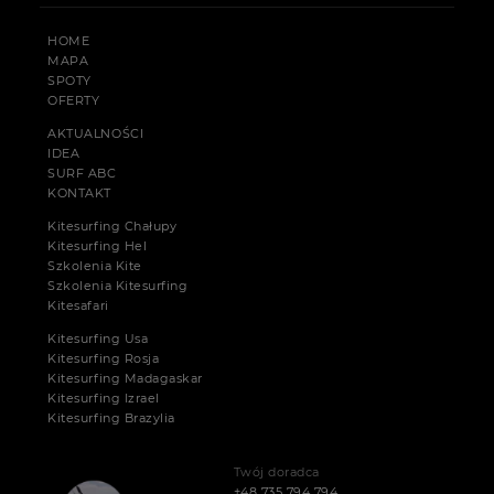
HOME
MAPA
SPOTY
OFERTY
AKTUALNOŚCI
IDEA
SURF ABC
KONTAKT
Kitesurfing Chałupy
Kitesurfing Hel
Szkolenia Kite
Szkolenia Kitesurfing
Kitesafari
Kitesurfing Usa
Kitesurfing Rosja
Kitesurfing Madagaskar
Kitesurfing Izrael
Kitesurfing Brazylia
Twój doradca
+48 735 794 794